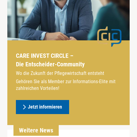
CARE INVEST CIRCLE –
Die Entscheider-Community
Wo die Zukunft der Pflegewirtschaft entsteht
Gehören Sie als Member zur Informations-Elite mit
zahlreichen Vorteilen!
Jetzt informieren
Weitere News