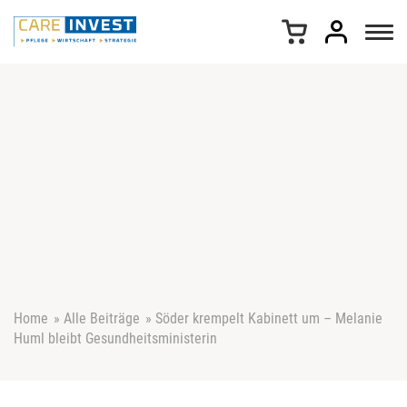
Z
u
m
I
n
h
a
l
t
s
p
r
i
n
g
e
Home
»
Alle Beiträge
»
Söder krempelt Kabinett um – Melanie
n
Huml bleibt Gesundheitsministerin