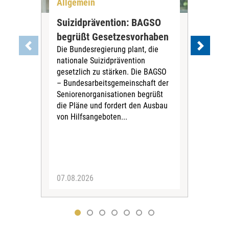
Allgemein
All
Suizidprävention: BAGSO
Deb
begrüßt Gesetzesvorhaben
Dia
Die Bundesregierung plant, die
Ste
nationale Suizidprävention
„Ein
gesetzlich zu stärken. Die BAGSO
zum 
– Bundesarbeitsgemeinschaft der
Fac
Seniorenorganisationen begrüßt
soz
die Pläne und fordert den Ausbau
Wehr
von Hilfsangeboten...
Sabi
der 
07.08.2026
07.