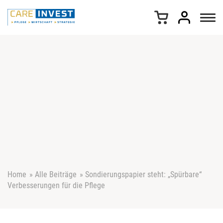
Z
u
m
I
n
h
a
l
t
s
p
r
i
n
g
e
Home
»
Alle Beiträge
»
Sondierungspapier steht: „Spürbare“
n
Verbesserungen für die Pflege