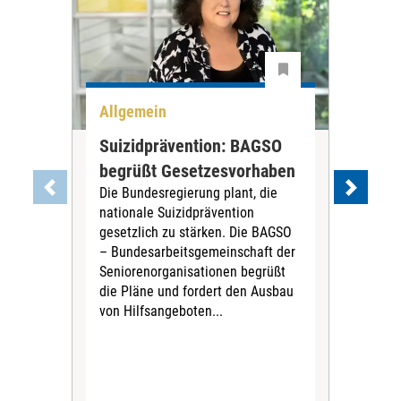
Allgemein
All
Suizidprävention: BAGSO
Deb
begrüßt Gesetzesvorhaben
Dia
Die Bundesregierung plant, die
Ste
nationale Suizidprävention
„Ein
gesetzlich zu stärken. Die BAGSO
zum 
– Bundesarbeitsgemeinschaft der
Fac
Seniorenorganisationen begrüßt
soz
die Pläne und fordert den Ausbau
Wehr
von Hilfsangeboten...
Sabi
der 