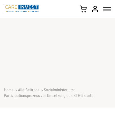
Z
u
m
I
n
h
a
l
t
s
p
r
i
n
g
e
Home
»
Alle Beiträge
»
Sozialministerium:
n
Partizipationsprozess zur Umsetzung des BTHG startet