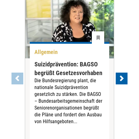
Allgemein
All
Suizidprävention: BAGSO
Deb
begrüßt Gesetzesvorhaben
Dia
Die Bundesregierung plant, die
Ste
nationale Suizidprävention
„Ein
gesetzlich zu stärken. Die BAGSO
zum 
– Bundesarbeitsgemeinschaft der
Fac
Seniorenorganisationen begrüßt
soz
die Pläne und fordert den Ausbau
Wehr
von Hilfsangeboten...
Sabi
der 