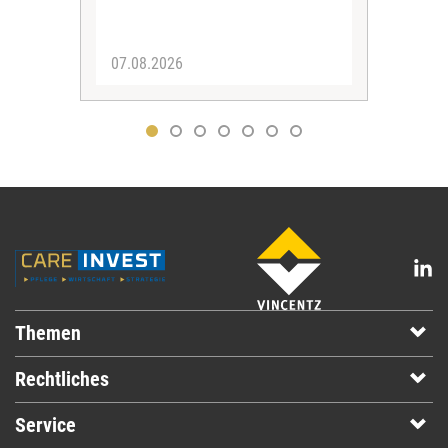
07.08.2026
07.
Themen
Rechtliches
Service