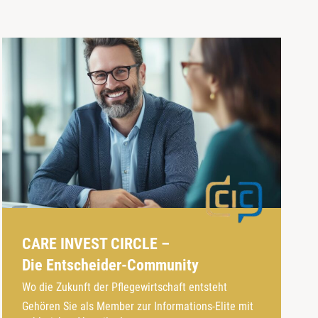
CARE INVEST CIRCLE –
Die Entscheider-Community
Wo die Zukunft der Pflegewirtschaft entsteht
Gehören Sie als Member zur Informations-Elite mit