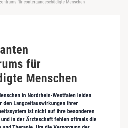
tzentrums für contergangeschädigte Menschen
lanten
rums für
digte Menschen
enschen in Nordrhein-Westfalen
leiden
r den Lang­zeitauswirkungen ihrer
its­system ist nicht auf ihre besonderen
und in der Ärzteschaft fehlen oftmals die
 und Therapie. Um die Versorgung der