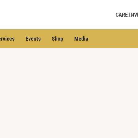
CARE INV
rvices
Events
Shop
Media