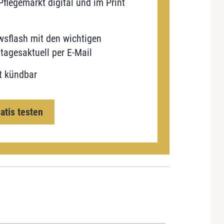
flegemarkt digital und im Print
sflash mit den wichtigen
tagesaktuell per E-Mail
t kündbar
ratis testen