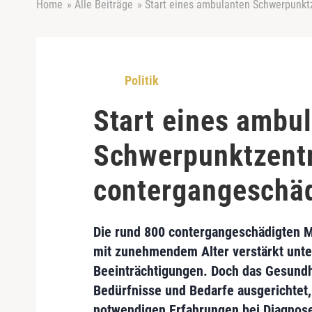
Home
»
Alle Beiträge
»
Start eines ambulanten Schwerpunk
Politik
Start eines ambu
Schwerpunktzent
contergangeschä
Die rund
800 contergangeschädigten M
mit
zunehmendem Alter
verstärkt unte
Beeinträchtigungen. Doch das Gesundhe
Bedürfnisse und Bedarfe ausgerichtet, 
notwendigen Erfahrungen bei Diagnose