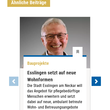
Ähnliche Beiträge
Bauprojekte
All
Esslingen setzt auf neue
Sui
Wohnformen
be
Die Stadt Esslingen am Neckar will
Die 
das Angebot für pflegebedürftige
nati
Menschen erweitern und setzt
gese
dabei auf neue, ambulant betreute
– B
Wohn- und Betreuungsangebote
Sen