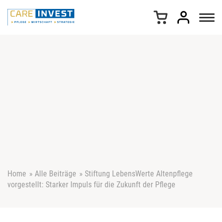
Z
u
m
I
n
h
a
l
t
s
p
r
i
n
g
e
Home
»
Alle Beiträge
»
Stiftung LebensWerte Altenpflege
n
vorgestellt: Starker Impuls für die Zukunft der Pflege