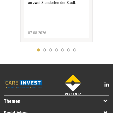
an zwei Standorten der Stadt.
die
von 
07.08.2026
07.
Themen
Rechtliches