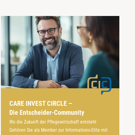
CARE INVEST CIRCLE –
Die Entscheider-Community
Wo die Zukunft der Pflegewirtschaft entsteht
Gehören Sie als Member zur Informations-Elite mit