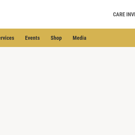
CARE INV
rvices
Events
Shop
Media