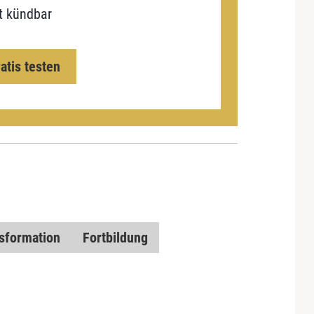
t kündbar
ratis testen
nsformation
Fortbildung