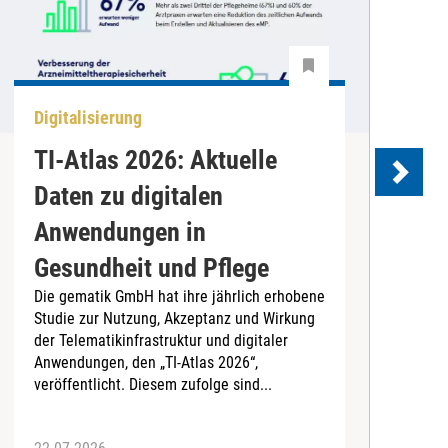
Digitalisierung
D
TI-Atlas 2026: Aktuelle
K
Daten zu digitalen
Anwendungen in
I
Gesundheit und Pflege
e
Die gematik GmbH hat ihre jährlich erhobene
S
Studie zur Nutzung, Akzeptanz und Wirkung
G
der Telematikinfrastruktur und digitaler
ä
Anwendungen, den „TI-Atlas 2026“,
s
veröffentlicht. Diesem zufolge sind...