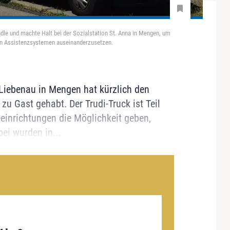
ändle und machte Halt bei der Sozialstation St. Anna in Mengen, um
len Assistenzsystemen auseinanderzusetzen.
g Liebenau in Mengen hat kürzlich den
 zu Gast gehabt. Der Trudi-Truck ist Teil
eeinrichtungen die Möglichkeit geben,
ei wurden in...