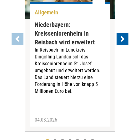
Allgemein
All
Niederbayern:
DAK
Kreisseniorenheim in
Pr
Reisbach wird erweitert
Ko
In Reisbach im Landkreis
Die
Dingolfing-Landau soll das
Gesu
Kreisseniorenheim St. Josef
Jah
umgebaut und erweitert werden.
Alle
Das Land steuert hierzu eine
Kra
Förderung in Höhe von knapp 5
Kass
Millionen Euro bei.
insg
Euro
04.08.2026
31.