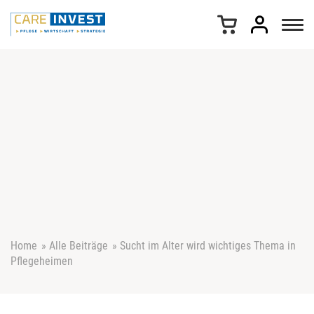
Z
u
m
I
n
h
a
l
t
s
p
r
i
n
g
e
Home
»
Alle Beiträge
»
Sucht im Alter wird wichtiges Thema in
n
Pflegeheimen