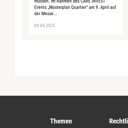
müssen. Im Rahmen des CARE INVEST
Events „Masterplan Quartier“ am 9. April auf
der Messe...
04.04.2025
Themen
Rechtl