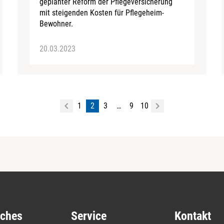
geplanter Reform der Pflegeversicherung
mit steigenden Kosten für Pflegeheim-
Bewohner.
20.03.2023
1
2
3
…
9
10
iches
Service
Kontakt