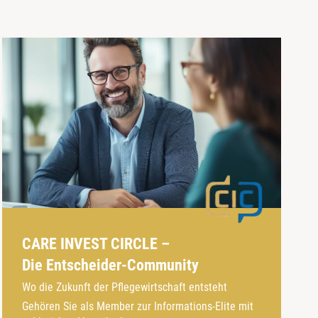
CARE INVEST CIRCLE –
Die Entscheider-Community
Wo die Zukunft der Pflegewirtschaft entsteht
Gehören Sie als Member zur Informations-Elite mit