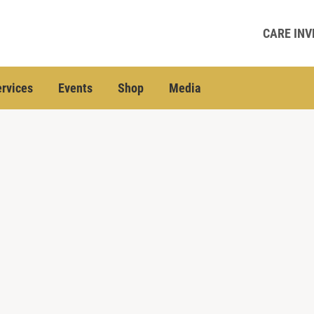
CARE INV
rvices
Events
Shop
Media