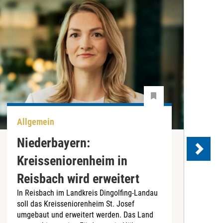
Allgemein
A
Niederbayern:
Kreisseniorenheim in
Reisbach wird erweitert
In Reisbach im Landkreis Dingolfing-Landau
D
soll das Kreisseniorenheim St. Josef
i
umgebaut und erweitert werden. Das Land
i