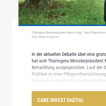
Thüringens Ministerpräsident Mario Voigt: "Eine Pflegevollver
Foto: Mario-Voigt.com
In der aktuellen Debatte über eine gru
hat sich Thüringens Ministerpräsident M
Betrachtung ausgesprochen. Laut der D
Politiker in einer Pflegevollversicheru
betont aber gleichzeitig die Dringlichkeit
CARE INVEST DIGITAL