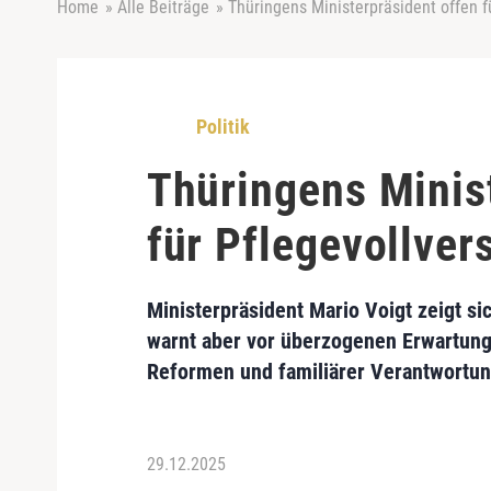
Home
»
Alle Beiträge
»
Thüringens Ministerpräsident offen f
Politik
Thüringens Minis
für Pflegevollver
Ministerpräsident Mario Voigt zeigt si
warnt aber vor überzogenen Erwartung
Reformen und familiärer Verantwortun
29.12.2025