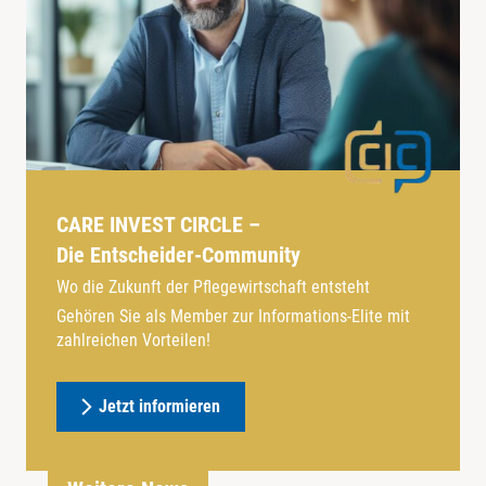
CARE INVEST CIRCLE –
Die Entscheider-Community
Wo die Zukunft der Pflegewirtschaft entsteht
Gehören Sie als Member zur Informations-Elite mit
zahlreichen Vorteilen!
Jetzt informieren