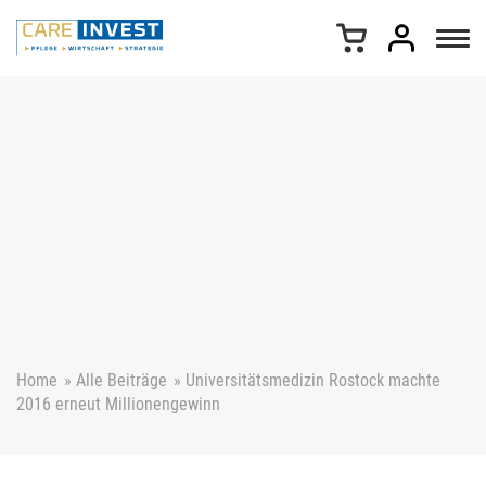
Z
u
m
I
n
h
a
l
t
s
p
r
i
n
g
e
Home
»
Alle Beiträge
»
Universitätsmedizin Rostock machte
n
2016 erneut Millionengewinn