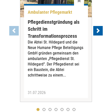
Ambulanter Pflegemarkt
Unt
Pflegedienstgründung als
AWO
Schritt im
Eig
Der 
Transformationsprozess
Krei
Die Abtei St. Hildegard und die
Biel
Neue Humane Pflege Beteiligungs
Amts
GmbH gründen gemeinsam den
Dur
ambulanten „Pflegedienst St.
Eig
Hildegard“. Der Pflegedienst sei
bean
ein Baustein, die Abtei
Verf
schrittweise zu einem...
31.07.2026
30.