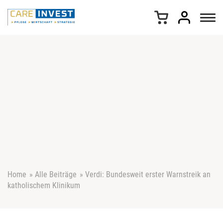
Z
u
m
I
n
h
a
l
t
s
p
r
i
n
g
e
Home
»
Alle Beiträge
»
Verdi: Bundesweit erster Warnstreik an
n
katholischem Klinikum