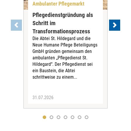
Ambulanter Pflegemarkt
Unt
Pflegedienstgründung als
AWO
Schritt im
Eig
Der 
Transformationsprozess
Krei
Die Abtei St. Hildegard und die
Biel
Neue Humane Pflege Beteiligungs
Amts
GmbH gründen gemeinsam den
Dur
ambulanten „Pflegedienst St.
Eig
Hildegard“. Der Pflegedienst sei
bean
ein Baustein, die Abtei
Verf
schrittweise zu einem...
31.07.2026
30.