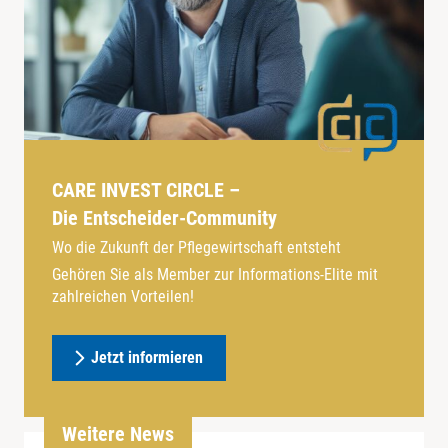
CARE INVEST CIRCLE –
Die Entscheider-Community
Wo die Zukunft der Pflegewirtschaft entsteht
Gehören Sie als Member zur Informations-Elite mit
zahlreichen Vorteilen!
Jetzt informieren
Weitere News