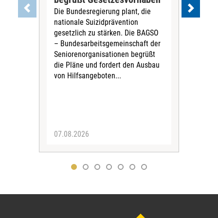
Die Bundesregierung plant, die
Ste
nationale Suizidprävention
„Ein
gesetzlich zu stärken. Die BAGSO
zum 
– Bundesarbeitsgemeinschaft der
Fac
Seniorenorganisationen begrüßt
soz
die Pläne und fordert den Ausbau
Wehr
von Hilfsangeboten...
Sabi
der 
07.08.2026
07.