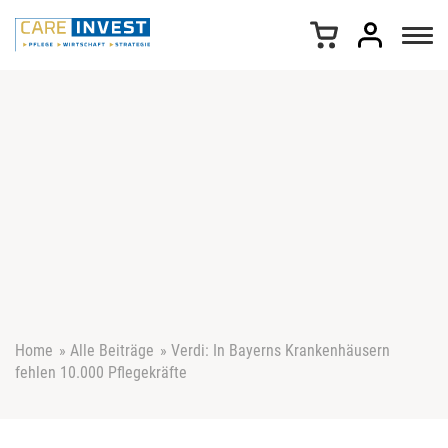
Z
u
m
I
n
h
a
l
t
s
p
r
i
n
g
e
Home
»
Alle Beiträge
»
Verdi: In Bayerns Krankenhäusern
n
fehlen 10.000 Pflegekräfte