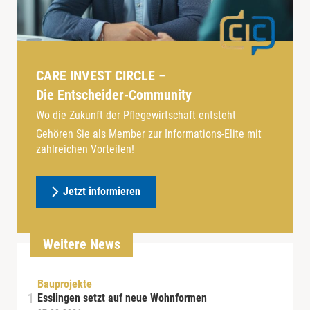
CARE INVEST CIRCLE –
Die Entscheider-Community
Wo die Zukunft der Pflegewirtschaft entsteht
Gehören Sie als Member zur Informations-Elite mit
zahlreichen Vorteilen!
Jetzt informieren
Weitere News
Bauprojekte
Esslingen setzt auf neue Wohnformen