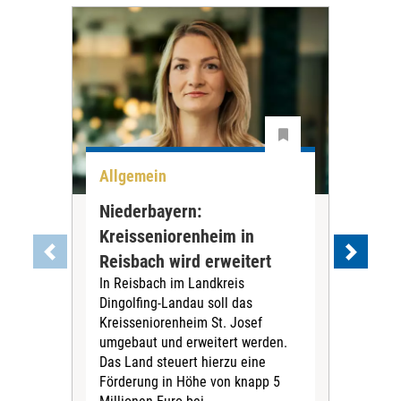
Allgemein
All
Niederbayern:
DAK
Kreisseniorenheim in
Pr
Reisbach wird erweitert
Ko
In Reisbach im Landkreis
Die
Dingolfing-Landau soll das
Gesu
Kreisseniorenheim St. Josef
Jah
umgebaut und erweitert werden.
Alle
Das Land steuert hierzu eine
Kra
Förderung in Höhe von knapp 5
Kass