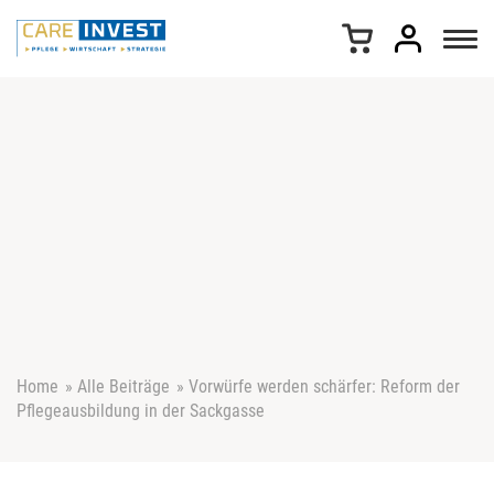
Z
u
m
I
n
h
a
l
t
s
p
r
i
n
g
e
Home
»
Alle Beiträge
»
Vorwürfe werden schärfer: Reform der
n
Pflegeausbildung in der Sackgasse