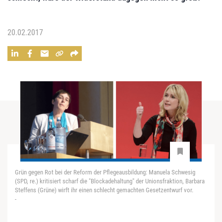
20.02.2017
Grün gegen Rot bei der Reform der Pflegeausbildung: Manuela Schwesig
(SPD, re.) kritisiert scharf die "Blockadehaltung" der Unionsfraktion, Barbara
Steffens (Grüne) wirft ihr einen schlecht gemachten Gesetzentwurf vor.
-