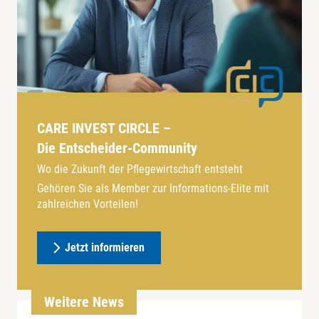
CARE INVEST CIRCLE –
Die Entscheider-Community
Wo die Zukunft der Pflegewirtschaft entsteht
Gehören Sie als Member zur Informations-Elite mit
zahlreichen Vorteilen!
Jetzt informieren
Weitere News