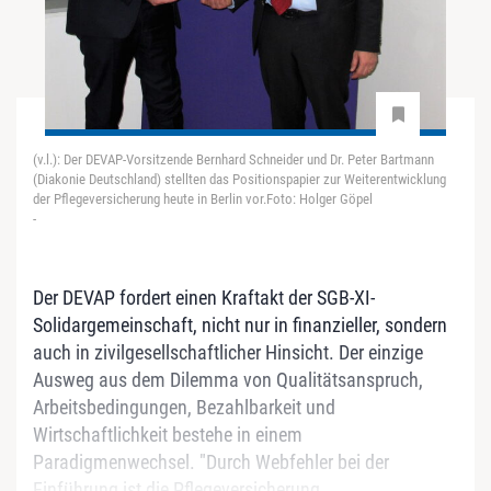
(v.l.): Der DEVAP-Vorsitzende Bernhard Schneider und Dr. Peter Bartmann
(Diakonie Deutschland) stellten das Positionspapier zur Weiterentwicklung
der Pflegeversicherung heute in Berlin vor.Foto: Holger Göpel
-
Der DEVAP fordert einen Kraftakt der SGB-XI-
Solidargemeinschaft, nicht nur in finanzieller, sondern
auch in zivilgesellschaftlicher Hinsicht. Der einzige
Ausweg aus dem Dilemma von Qualitätsanspruch,
Arbeitsbedingungen, Bezahlbarkeit und
Wirtschaftlichkeit bestehe in einem
Paradigmenwechsel. "Durch Webfehler bei der
Einführung ist die Pflegeversicherung...