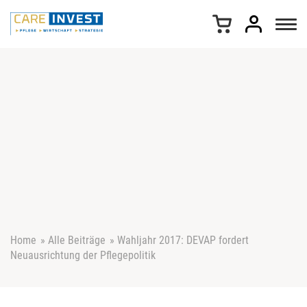
Z
u
m
I
n
h
a
l
t
s
p
r
i
n
g
e
Home
»
Alle Beiträge
»
Wahljahr 2017: DEVAP fordert
n
Neuausrichtung der Pflegepolitik