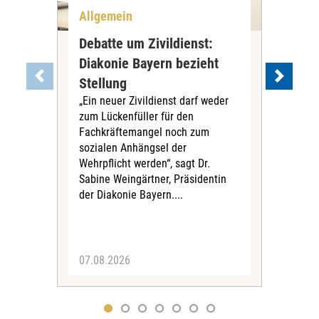
Allgemein
All
Debatte um Zivildienst:
Nie
Diakonie Bayern bezieht
Kre
Stellung
Rei
„Ein neuer Zivildienst darf weder
In R
zum Lückenfüller für den
Ding
Fachkräftemangel noch zum
Krei
sozialen Anhängsel der
umg
Wehrpflicht werden“, sagt Dr.
Das 
Sabine Weingärtner, Präsidentin
För
der Diakonie Bayern....
Mill
07.08.2026
04.