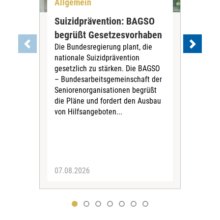
Allgemein
All
Suizidprävention: BAGSO
Deb
begrüßt Gesetzesvorhaben
Dia
Die Bundesregierung plant, die
Ste
nationale Suizidprävention
„Ein
gesetzlich zu stärken. Die BAGSO
zum 
– Bundesarbeitsgemeinschaft der
Fac
Seniorenorganisationen begrüßt
soz
die Pläne und fordert den Ausbau
Wehr
von Hilfsangeboten...
Sabi
der 
07.08.2026
07.