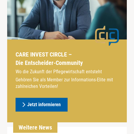
CARE INVEST CIRCLE –
Die Entscheider-Community
Wo die Zukunft der Pflegewirtschaft entsteht
Gehören Sie als Member zur Informations-Elite mit
zahlreichen Vorteilen!
Jetzt informieren
Weitere News