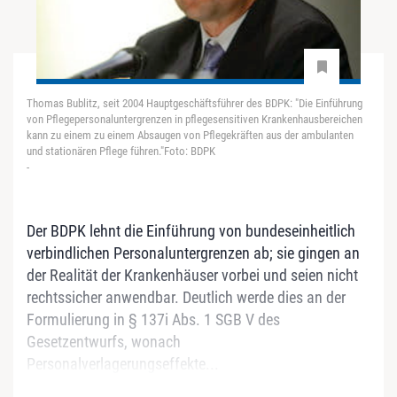
Thomas Bublitz, seit 2004 Hauptgeschäftsführer des BDPK: "Die Einführung
von Pflegepersonaluntergrenzen in pflegesensitiven Krankenhausbereichen
kann zu einem zu einem Absaugen von Pflegekräften aus der ambulanten
und stationären Pflege führen."Foto: BDPK
-
Der BDPK lehnt die Einführung von bundeseinheitlich
verbindlichen Personaluntergrenzen ab; sie gingen an
der Realität der Krankenhäuser vorbei und seien nicht
rechtssicher anwendbar. Deutlich werde dies an der
Formulierung in § 137i Abs. 1 SGB V des
Gesetzentwurfs, wonach
Personalverlagerungseffekte...