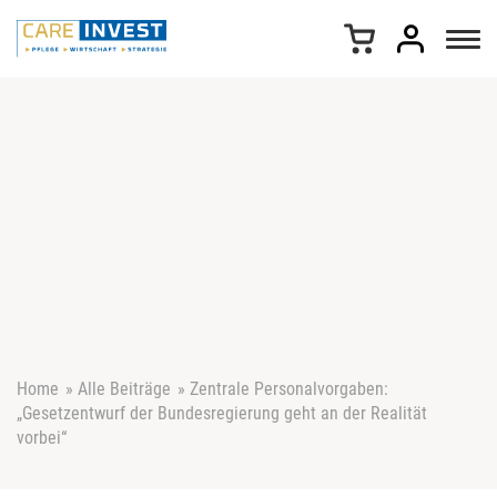
Z
u
m
I
n
h
a
l
t
s
p
r
i
n
g
e
Home
»
Alle Beiträge
»
Zentrale Personalvorgaben:
n
„Gesetzentwurf der Bundesregierung geht an der Realität
vorbei“