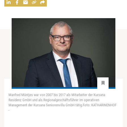
Manfred Müntjes war von 2007 bis 2017 als Mitarbeiter der Kursana
Residenz GmbH und als Regionalgeschäftsführer im operativen
Management der Kursana Seniorenvilla GmbH tätig.Foto: KATHARINENHOF
-