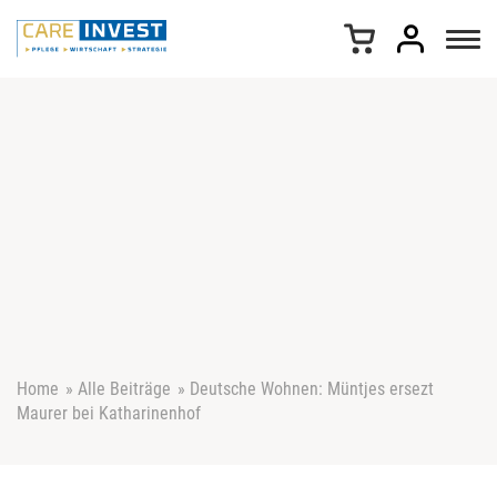
Z
u
m
I
n
h
a
l
t
s
p
r
i
n
g
e
Home
»
Alle Beiträge
»
Deutsche Wohnen: Müntjes ersezt
n
Maurer bei Katharinenhof