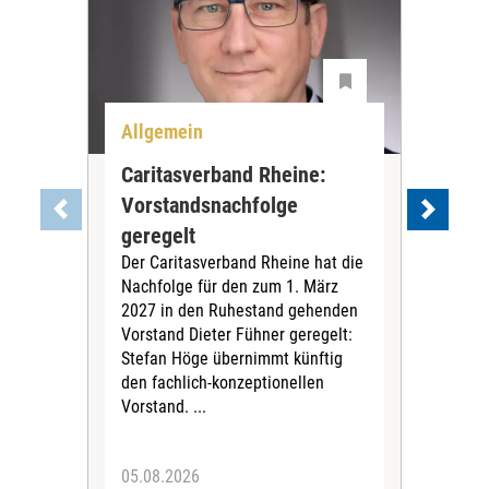
Allgemein
Per
Caritasverband Rheine:
Ge
Vorstandsnachfolge
Lin
geregelt
Ka
Der Caritasverband Rheine hat die
Der 
Nachfolge für den zum 1. März
Bun
2027 in den Ruhestand gehenden
Car
Vorstand Dieter Fühner geregelt:
deu
Stefan Höge übernimmt künftig
grun
den fachlich-konzeptionellen
künd
Vorstand. ...
der
dras
05.08.2026
28.