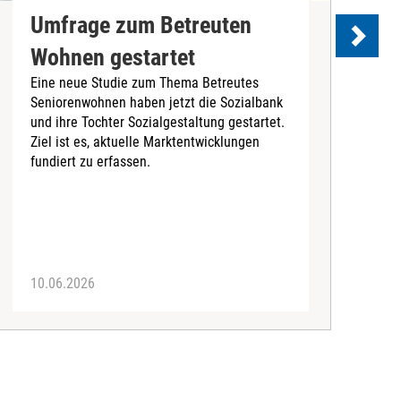
Umfrage zum Betreuten
Wohnen gestartet
P
Eine neue Studie zum Thema Betreutes
Seniorenwohnen haben jetzt die Sozialbank
M
und ihre Tochter Sozialgestaltung gestartet.
I
Ziel ist es, aktuelle Marktentwicklungen
P
fundiert zu erfassen.
G
T
B
10.06.2026
2