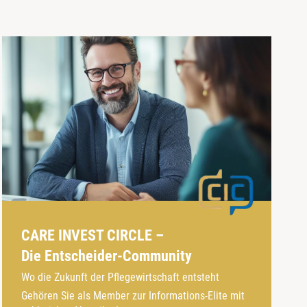
CARE INVEST CIRCLE –
Die Entscheider-Community
Wo die Zukunft der Pflegewirtschaft entsteht
Gehören Sie als Member zur Informations-Elite mit