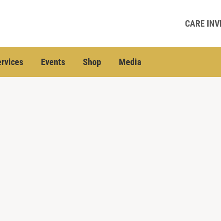
CARE INV
rvices
Events
Shop
Media