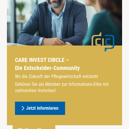
CARE INVEST CIRCLE –
Die Entscheider-Community
Wo die Zukunft der Pflegewirtschaft entsteht
Gehören Sie als Member zur Informations-Elite mit
zahlreichen Vorteilen!
Jetzt informieren