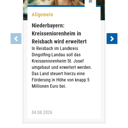
Allgemein
All
Niederbayern:
DAK
Kreisseniorenheim in
Pr
Reisbach wird erweitert
Ko
In Reisbach im Landkreis
Die
Dingolfing-Landau soll das
Gesu
Kreisseniorenheim St. Josef
Jah
umgebaut und erweitert werden.
Alle
Das Land steuert hierzu eine
Kra
Förderung in Höhe von knapp 5
Kass
Millionen Euro bei.
insg
Euro
04.08.2026
31.