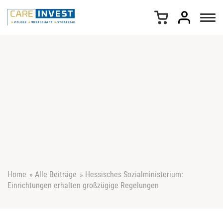
Z
u
m
I
n
h
a
l
t
s
p
r
i
n
g
e
Home
»
Alle Beiträge
»
Hessisches Sozialministerium:
n
Einrichtungen erhalten großzügige Regelungen