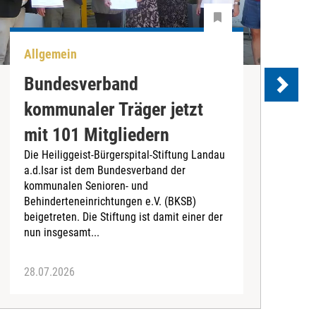
Allgemein
U
Bundesverband
kommunaler Träger jetzt
e
mit 101 Mitgliedern
Die Heiliggeist-Bürgerspital-Stiftung Landau
D
a.d.Isar ist dem Bundesverband der
C
kommunalen Senioren- und
T
Behinderteneinrichtungen e.V. (BKSB)
„
beigetreten. Die Stiftung ist damit einer der
e
nun insgesamt...
28.07.2026
2