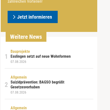
zahlreichen Vorteilen!
Jetzt informieren
Weitere News
Bauprojekte
Esslingen setzt auf neue Wohnformen
07.08.2026
Allgemein
Suizidprävention: BAGSO begrüßt
Gesetzesvorhaben
07.08.2026
Allgemein