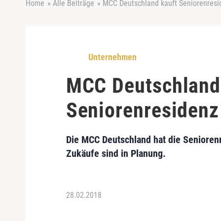
Home
»
Alle Beiträge
»
MCC Deutschland kauft Seniorenresid
Unternehmen
MCC Deutschland
Seniorenresidenz
Die
MCC Deutschland
hat die
Seniorenr
Zukäufe sind in Planung.
28.02.2018