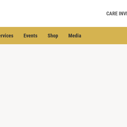
CARE INV
rvices
Events
Shop
Media