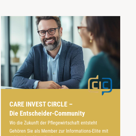
CARE INVEST CIRCLE –
Die Entscheider-Community
Wo die Zukunft der Pflegewirtschaft entsteht
Gehören Sie als Member zur Informations-Elite mit