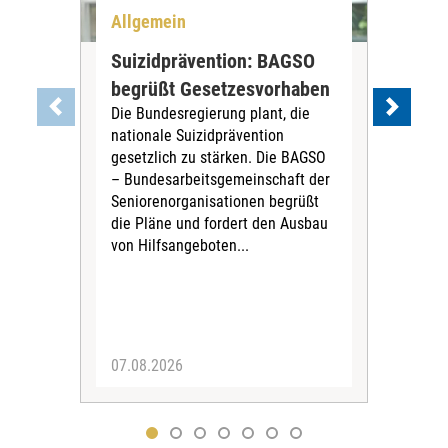
Allgemein
All
Suizidprävention: BAGSO
Deb
begrüßt Gesetzesvorhaben
Dia
Die Bundesregierung plant, die
Ste
nationale Suizidprävention
„Ein
gesetzlich zu stärken. Die BAGSO
zum 
– Bundesarbeitsgemeinschaft der
Fac
Seniorenorganisationen begrüßt
soz
die Pläne und fordert den Ausbau
Wehr
von Hilfsangeboten...
Sabi
der 
07.08.2026
07.