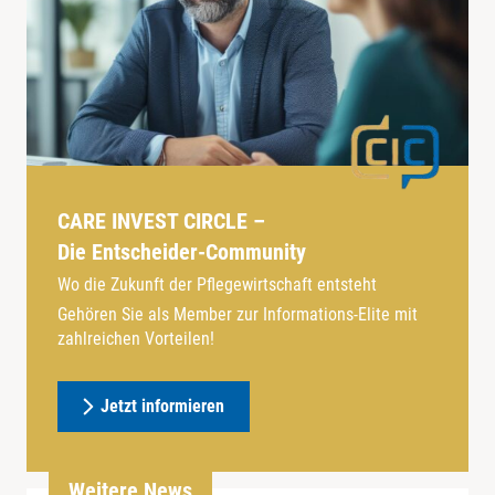
CARE INVEST CIRCLE –
Die Entscheider-Community
Wo die Zukunft der Pflegewirtschaft entsteht
Gehören Sie als Member zur Informations-Elite mit
zahlreichen Vorteilen!
Jetzt informieren
Weitere News