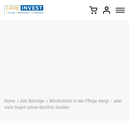
Z
u
m
I
n
h
a
l
t
s
p
r
i
n
g
e
Home
»
Alle Beiträge
»
Mindestlohn in der Pflege steigt – aber
n
viele liegen schon deutlich darüber