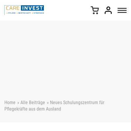
Z
u
m
I
n
h
a
l
t
s
p
r
i
n
g
e
Home
»
Alle Beiträge
»
Neues Schulungszentrum für
n
Pflegekräfte aus dem Ausland