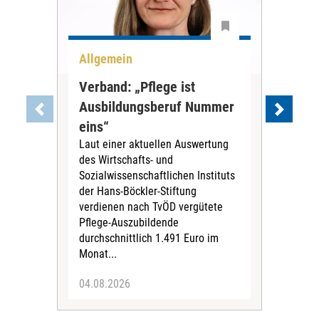
Allgemein
Aus
Verband: „Pflege ist
Aus
Ausbildungsberuf Nummer
Dia
eins“
Fra
Laut einer aktuellen Auswertung
aus
des Wirtschafts- und
Die
Sozialwissenschaftlichen Instituts
Fran
der Hans-Böckler-Stiftung
Aus
verdienen nach TvÖD vergütete
drit
Pflege-Auszubildende
Pfl
durchschnittlich 1.491 Euro im
wor
Monat...
04.08.2026
16.