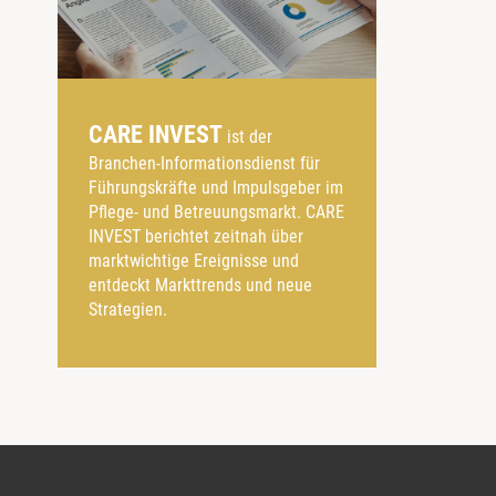
CARE INVEST
ist der
Branchen-Informationsdienst für
Führungskräfte und Impulsgeber im
Pflege- und Betreuungsmarkt. CARE
INVEST berichtet zeitnah über
marktwichtige Ereignisse und
entdeckt Markttrends und neue
Strategien.