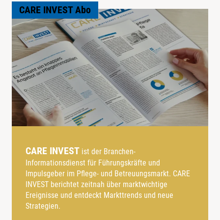
CARE INVEST Abo
CARE INVEST
ist der Branchen-
Informationsdienst für Führungskräfte und
Impulsgeber im Pflege- und Betreuungsmarkt. CARE
INVEST berichtet zeitnah über marktwichtige
Ereignisse und entdeckt Markttrends und neue
Strategien.