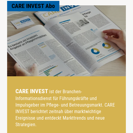
CARE INVEST Abo
CARE INVEST
ist der Branchen-
Informationsdienst für Führungskräfte und
Impulsgeber im Pflege- und Betreuungsmarkt. CARE
INVEST berichtet zeitnah über marktwichtige
Ereignisse und entdeckt Markttrends und neue
Strategien.