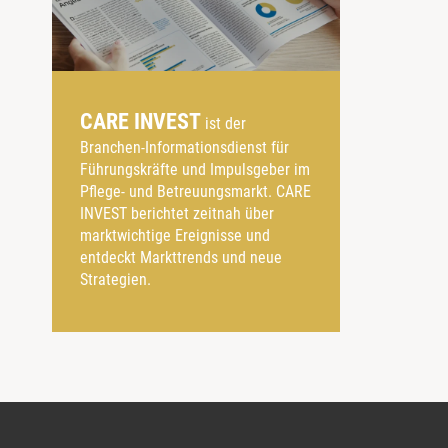
CARE INVEST
ist der
Branchen-Informationsdienst für
Führungskräfte und Impulsgeber im
Pflege- und Betreuungsmarkt. CARE
INVEST berichtet zeitnah über
marktwichtige Ereignisse und
entdeckt Markttrends und neue
Strategien.