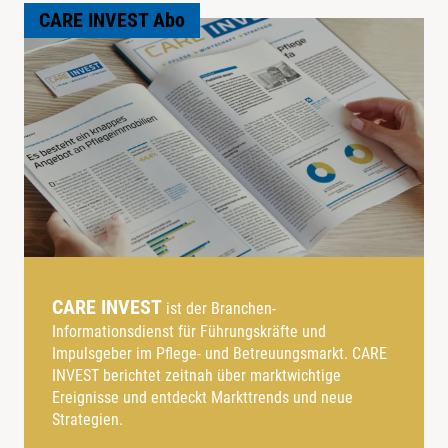
CARE INVEST Abo
CARE INVEST
ist der Branchen-
Informationsdienst für Führungskräfte und
Impulsgeber im Pflege- und Betreuungsmarkt. CARE
INVEST berichtet zeitnah über marktwichtige
Ereignisse und entdeckt Markttrends und neue
Strategien.