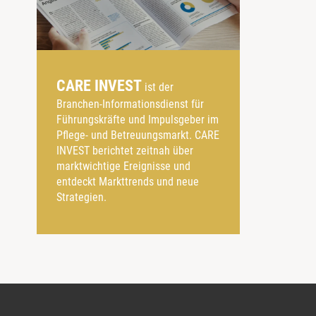
CARE INVEST
ist der
Branchen-Informationsdienst für
Führungskräfte und Impulsgeber im
Pflege- und Betreuungsmarkt. CARE
INVEST berichtet zeitnah über
marktwichtige Ereignisse und
entdeckt Markttrends und neue
Strategien.