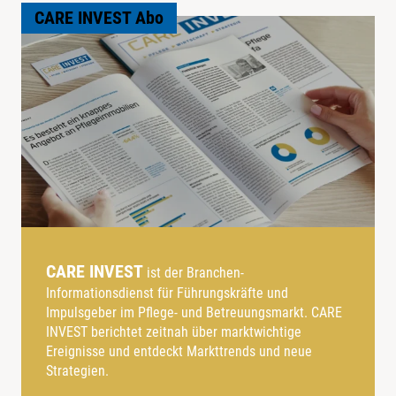
CARE INVEST Abo
CARE INVEST
ist der Branchen-
Informationsdienst für Führungskräfte und
Impulsgeber im Pflege- und Betreuungsmarkt. CARE
INVEST berichtet zeitnah über marktwichtige
Ereignisse und entdeckt Markttrends und neue
Strategien.