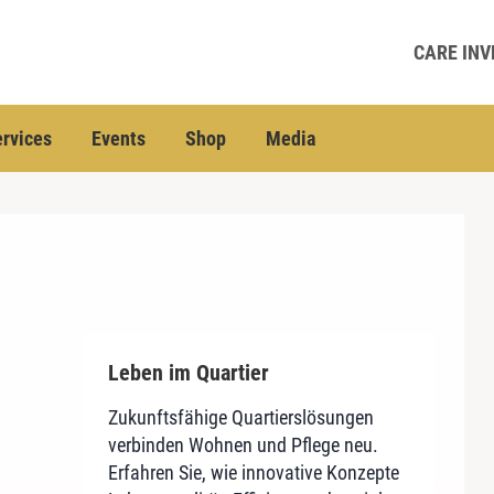
CARE INV
rvices
Events
Shop
Media
Service-Wohnen für Senioren
Leben im Quartier
Sie wollen Investitionsentscheidungen
Zukunftsfähige Quartierslösungen
im Segment Service-Wohnen treffen?
verbinden Wohnen und Pflege neu.
Und zwar auf der Basis aktueller,
Erfahren Sie, wie innovative Konzepte