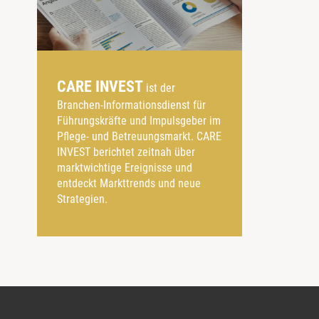
CARE INVEST
ist der
Branchen-Informationsdienst für
Führungskräfte und Impulsgeber im
Pflege- und Betreuungsmarkt. CARE
INVEST berichtet zeitnah über
marktwichtige Ereignisse und
entdeckt Markttrends und neue
Strategien.