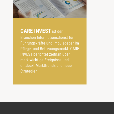
CARE INVEST
ist der
Branchen-Informationsdienst für
Führungskräfte und Impulsgeber im
Pflege- und Betreuungsmarkt. CARE
INVEST berichtet zeitnah über
marktwichtige Ereignisse und
entdeckt Markttrends und neue
Strategien.