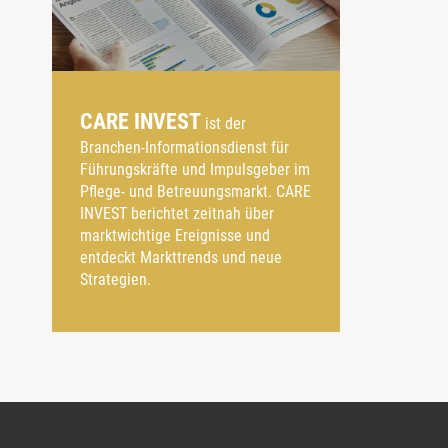
CARE INVEST
ist der
Branchen-Informationsdienst für
Führungskräfte und Impulsgeber im
Pflege- und Betreuungsmarkt. CARE
INVEST berichtet zeitnah über
marktwichtige Ereignisse und
entdeckt Markttrends und neue
Strategien.