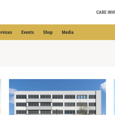
CARE INV
rvices
Events
Shop
Media