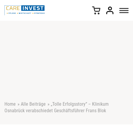
Z
u
m
I
n
h
a
l
t
s
p
r
i
n
g
e
Home
»
Alle Beiträge
»
„Tolle Erfolgsstory“ – Klinikum
n
Osnabrück verabschiedet Geschäftsführer Frans Blok