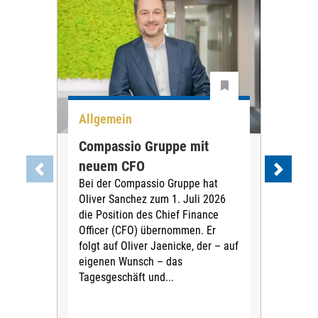
Allgemein
All
Compassio Gruppe mit
Car
neuem CFO
Vor
Bei der Compassio Gruppe hat
ger
Oliver Sanchez zum 1. Juli 2026
Der 
die Position des Chief Finance
Nac
Officer (CFO) übernommen. Er
202
folgt auf Oliver Jaenicke, der – auf
Vors
eigenen Wunsch – das
Ste
Tagesgeschäft und...
den 
Vors