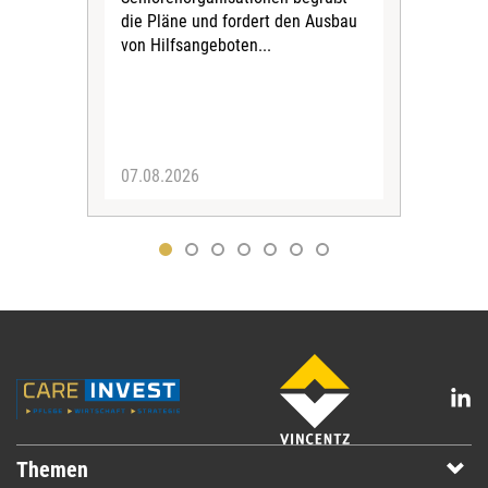
soz
die Pläne und fordert den Ausbau
Wehr
von Hilfsangeboten...
Sabi
der 
07.08.2026
07.
Themen