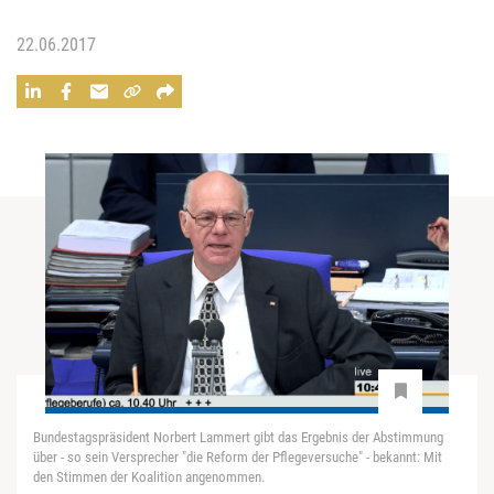
22.06.2017
Bundestagspräsident Norbert Lammert gibt das Ergebnis der Abstimmung
über - so sein Versprecher "die Reform der Pflegeversuche" - bekannt: Mit
den Stimmen der Koalition angenommen.