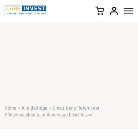
Z
u
m
I
n
h
a
l
t
s
p
r
i
n
g
e
Home
»
Alle Beiträge
»
Umstrittene Reform der
n
Pflegeausbildung im Bundestag beschlossen