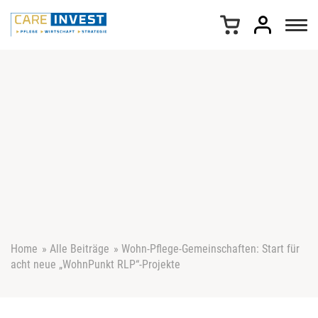
Z
u
m
I
n
h
a
l
t
s
p
r
i
n
g
e
Home
»
Alle Beiträge
»
Wohn-Pflege-Gemeinschaften: Start für
n
acht neue „WohnPunkt RLP“-Projekte