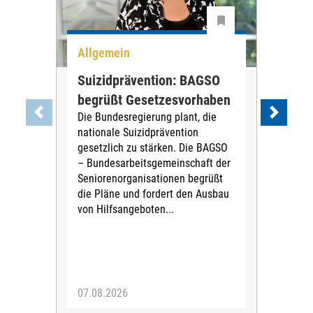
Allgemein
All
Suizidprävention: BAGSO
Deb
begrüßt Gesetzesvorhaben
Dia
Die Bundesregierung plant, die
Ste
nationale Suizidprävention
„Ein
gesetzlich zu stärken. Die BAGSO
zum 
– Bundesarbeitsgemeinschaft der
Fac
Seniorenorganisationen begrüßt
soz
die Pläne und fordert den Ausbau
Wehr
von Hilfsangeboten...
Sabi
der 
07.08.2026
07.