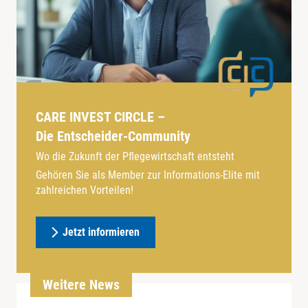
CARE INVEST CIRCLE –
Die Entscheider-Community
Wo die Zukunft der Pflegewirtschaft entsteht
Gehören Sie als Member zur Informations-Elite mit
zahlreichen Vorteilen!
Jetzt informieren
Weitere News