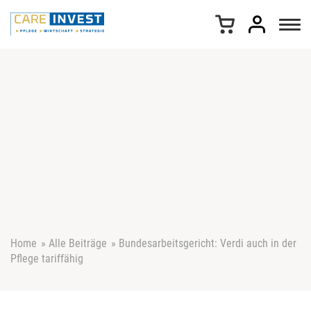
Z
u
m
I
n
h
a
l
t
s
p
r
i
n
g
e
Home
»
Alle Beiträge
»
Bundesarbeitsgericht: Verdi auch in der
n
Pflege tariffähig