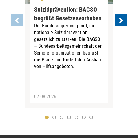
Suizidprävention: BAGSO
Al
begrüßt Gesetzesvorhaben
Neu
Die Bundesregierung plant, die
Ins
nationale Suizidprävention
bes
gesetzlich zu stärken. Die BAGSO
Das
– Bundesarbeitsgemeinschaft der
am 1
Seniorenorganisationen begrüßt
Ins
die Pläne und fordert den Ausbau
Ver
von Hilfsangeboten...
Neu
Rech
von 
07.08.2026
20.