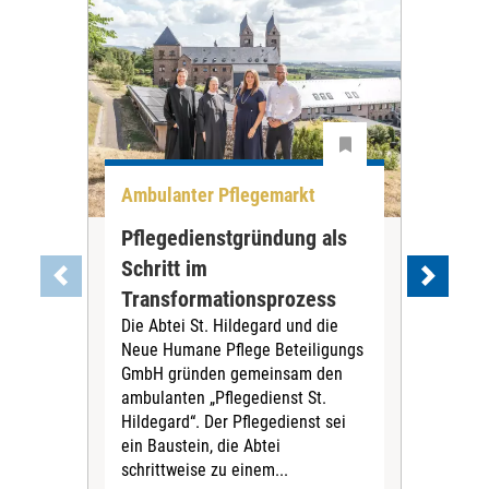
Ambulanter Pflegemarkt
Unt
Pflegedienstgründung als
AWO
Schritt im
Eig
Der 
Transformationsprozess
Krei
Die Abtei St. Hildegard und die
Biel
Neue Humane Pflege Beteiligungs
Amts
GmbH gründen gemeinsam den
Dur
ambulanten „Pflegedienst St.
Eig
Hildegard“. Der Pflegedienst sei
bean
ein Baustein, die Abtei
Verf
schrittweise zu einem...