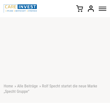
Z
u
m
I
n
h
a
l
t
s
p
r
i
n
g
e
Home
»
Alle Beiträge
»
Rolf Specht startet die neue Marke
n
„Specht Gruppe“