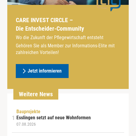
CARE INVEST CIRCLE –
Die Entscheider-Community
Wo die Zukunft der Pflegewirtschaft entsteht
Gehören Sie als Member zur Informations-Elite mit
zahlreichen Vorteilen!
Jetzt informieren
Weitere News
Bauprojekte
Esslingen setzt auf neue Wohnformen
07.08.2026