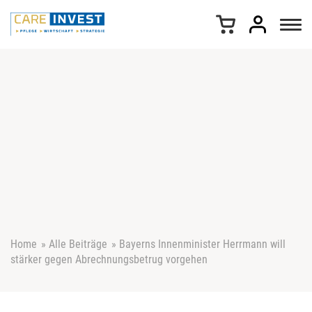
Z
u
m
I
n
h
a
l
t
s
p
r
i
n
g
e
Home
»
Alle Beiträge
»
Bayerns Innenminister Herrmann will
n
stärker gegen Abrechnungsbetrug vorgehen