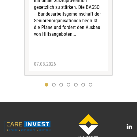
nationale Suizidprävention
bes
gesetzlich zu stärken. Die BAGSO
Das
– Bundesarbeitsgemeinschaft der
am 1
Seniorenorganisationen begrüßt
Ins
die Pläne und fordert den Ausbau
Ver
von Hilfsangeboten...
Neu
Rech
von 
07.08.2026
20.