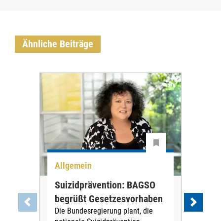
Ähnliche Beiträge
Allgemein
Ma
Suizidprävention: BAGSO
Al
begrüßt Gesetzesvorhaben
Neu
Die Bundesregierung plant, die
Ins