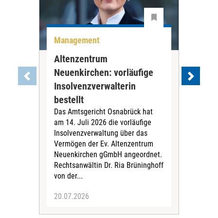
Management
Rec
Altenzentrum
Car
Neuenkirchen: vorläufige
sti
Die 
Insolvenzverwalterin
Cari
bestellt
Iss
Das Amtsgericht Osnabrück hat
dem
am 14. Juli 2026 die vorläufige
Eig
Insolvenzverwaltung über das
ein
Vermögen der Ev. Altenzentrum
Geri
Neuenkirchen gGmbH angeordnet.
im s
Rechtsanwältin Dr. Ria Brüninghoff
von der...
20.07.2026
16.