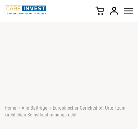
Z
u
m
I
n
h
a
l
t
s
p
r
i
n
g
e
Home
»
Alle Beiträge
»
Europäischer Gerichtshof: Urteil zum
n
kirchlichen Selbstbestimmungsrecht