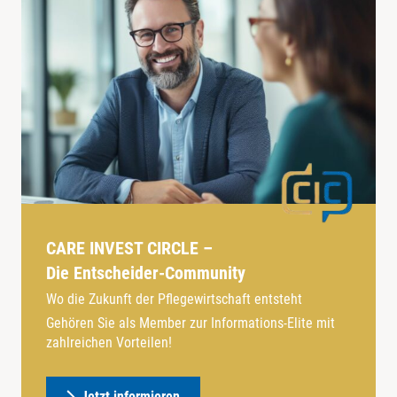
CARE INVEST CIRCLE –
Die Entscheider-Community
Wo die Zukunft der Pflegewirtschaft entsteht
Gehören Sie als Member zur Informations-Elite mit
zahlreichen Vorteilen!
Jetzt informieren