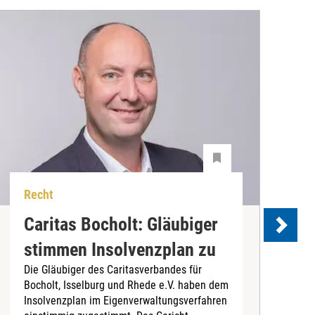
Recht
R
Caritas Bocholt: Gläubiger
U
stimmen Insolvenzplan zu
A
Die Gläubiger des Caritasverbandes für
M
Bocholt, Isselburg und Rhede e.V. haben dem
K
Insolvenzplan im Eigenverwaltungsverfahren