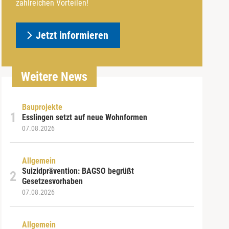
zahlreichen Vorteilen!
Jetzt informieren
Weitere News
Bauprojekte
Esslingen setzt auf neue Wohnformen
07.08.2026
Allgemein
Suizidprävention: BAGSO begrüßt
Gesetzesvorhaben
07.08.2026
Allgemein