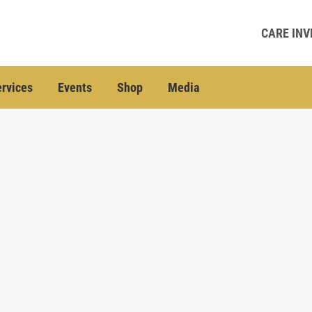
CARE INV
rvices
Events
Shop
Media