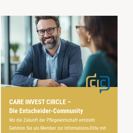
CARE INVEST CIRCLE –
Die Entscheider-Community
Wo die Zukunft der Pflegewirtschaft entsteht
Gehören Sie als Member zur Informations-Elite mit