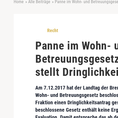
Home
»
Alle Beiträge
»
Panne im Wohn- und Betreuungsgesetz
Recht
Panne im Wohn- 
Betreuungsgeset
stellt Dringlichke
Am 7.12.2017 hat der Landtag der Br
Wohn- und Betreuungsgesetz beschlos
Fraktion
einen
Dringlichkeitsantrag ges
beschlossene Gesetz enthält keine Er
Evaluation.
Damit entspreche das ab d