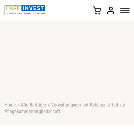
Z
u
m
I
n
h
a
l
t
s
p
r
i
n
g
e
Home
»
Alle Beiträge
»
Verwaltungsgericht Koblenz: Urteil zur
n
Pflegekammermitgliedschaft