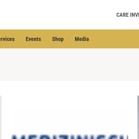
CARE INV
rvices
Events
Shop
Media